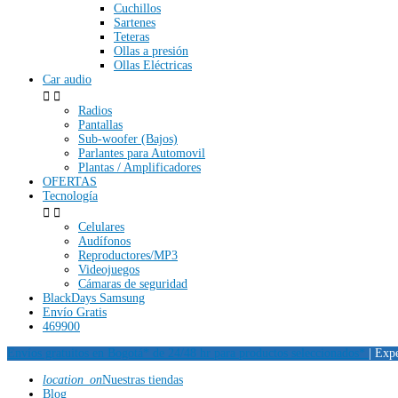
Cuchillos
Sartenes
Teteras
Ollas a presión
Ollas Eléctricas
Car audio


Radios
Pantallas
Sub-woofer (Bajos)
Parlantes para Automovil
Plantas / Amplificadores
OFERTAS
Tecnología


Celulares
Audífonos
Reproductores/MP3
Videojuegos
Cámaras de seguridad
BlackDays Samsung
Envío Gratis
469900
Envíos gratuitos en Bogotá* de 24/48 hr para productos seleccionados*
| Exp
location_on
Nuestras tiendas
Blog