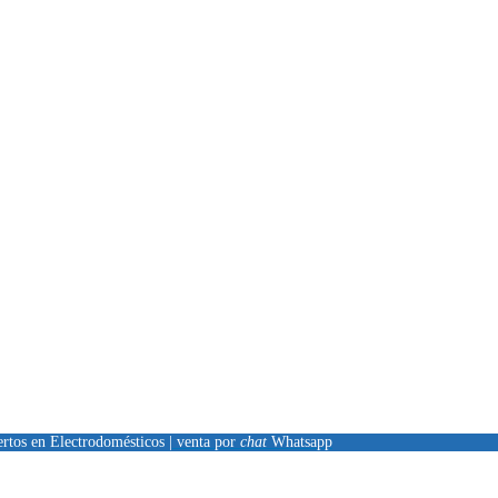
ertos en Electrodomésticos |
venta por
chat
Whatsapp