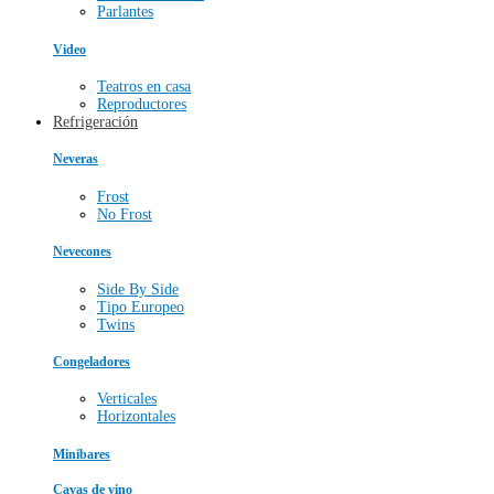
Parlantes
Video
Teatros en casa
Reproductores
Refrigeración
Neveras
Frost
No Frost
Nevecones
Side By Side
Tipo Europeo
Twins
Congeladores
Verticales
Horizontales
Minibares
Cavas de vino