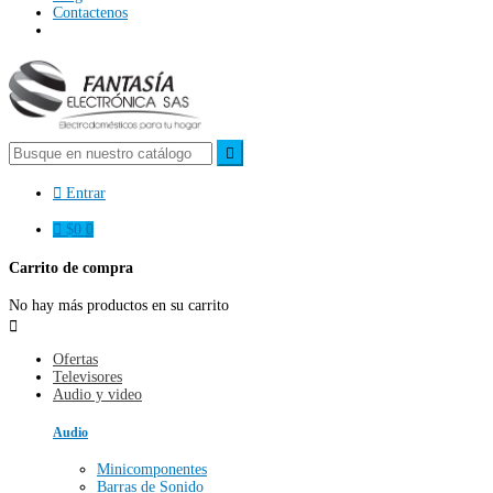
Contactenos


Entrar

$0
0
Carrito de compra
No hay más productos en su carrito

Ofertas
Televisores
Audio y video
Audio
Minicomponentes
Barras de Sonido