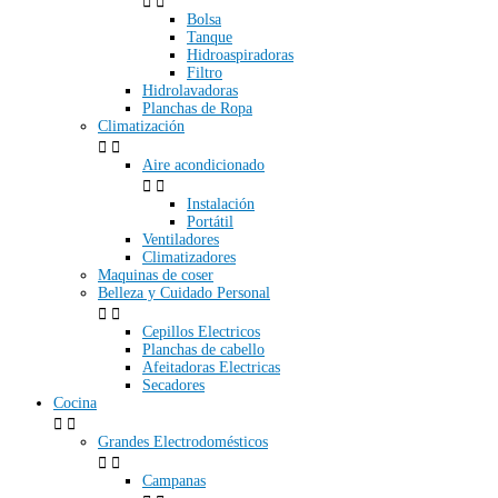


Bolsa
Tanque
Hidroaspiradoras
Filtro
Hidrolavadoras
Planchas de Ropa
Climatización


Aire acondicionado


Instalación
Portátil
Ventiladores
Climatizadores
Maquinas de coser
Belleza y Cuidado Personal


Cepillos Electricos
Planchas de cabello
Afeitadoras Electricas
Secadores
Cocina


Grandes Electrodomésticos


Campanas