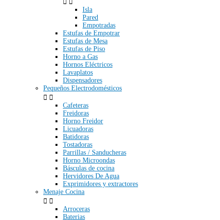


Isla
Pared
Empotradas
Estufas de Empotrar
Estufas de Mesa
Estufas de Piso
Horno a Gas
Hornos Eléctricos
Lavaplatos
Dispensadores
Pequeños Electrodomésticos


Cafeteras
Freidoras
Horno Freidor
Licuadoras
Batidoras
Tostadoras
Parrillas / Sanducheras
Horno Microondas
Básculas de cocina
Hervidores De Agua
Exprimidores y extractores
Menaje Cocina


Arroceras
Baterias