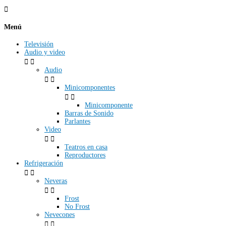

Menú
Televisión
Audio y video


Audio


Minicomponentes


Minicomponente
Barras de Sonido
Parlantes
Video


Teatros en casa
Reproductores
Refrigeración


Neveras


Frost
No Frost
Nevecones

