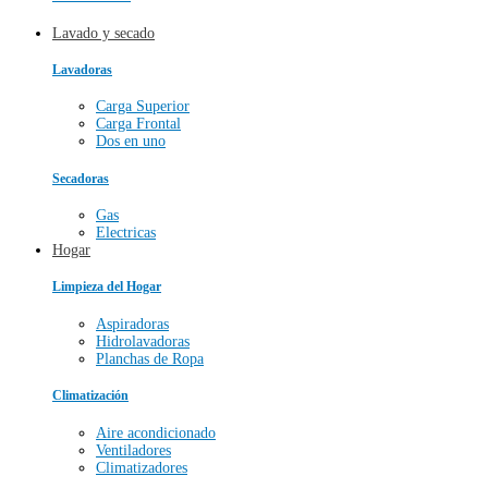
Lavado y secado
Lavadoras
Carga Superior
Carga Frontal
Dos en uno
Secadoras
Gas
Electricas
Hogar
Limpieza del Hogar
Aspiradoras
Hidrolavadoras
Planchas de Ropa
Climatización
Aire acondicionado
Ventiladores
Climatizadores