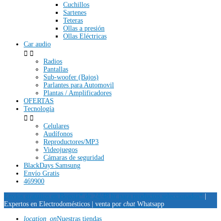
Cuchillos
Sartenes
Teteras
Ollas a presión
Ollas Eléctricas
Car audio


Radios
Pantallas
Sub-woofer (Bajos)
Parlantes para Automovil
Plantas / Amplificadores
OFERTAS
Tecnología


Celulares
Audífonos
Reproductores/MP3
Videojuegos
Cámaras de seguridad
BlackDays Samsung
Envío Gratis
469900
Envíos gratuitos en Bogotá* de 24/48 hr para productos seleccionados*
|
Expertos en Electrodomésticos |
venta por
chat
Whatsapp
location_on
Nuestras tiendas