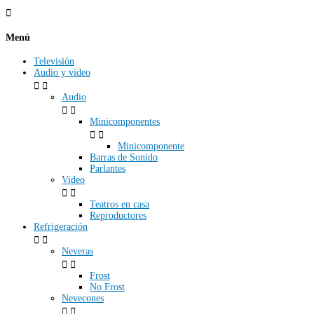

Menú
Televisión
Audio y video


Audio


Minicomponentes


Minicomponente
Barras de Sonido
Parlantes
Video


Teatros en casa
Reproductores
Refrigeración


Neveras


Frost
No Frost
Nevecones

