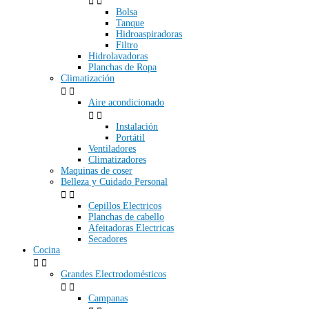


Bolsa
Tanque
Hidroaspiradoras
Filtro
Hidrolavadoras
Planchas de Ropa
Climatización


Aire acondicionado


Instalación
Portátil
Ventiladores
Climatizadores
Maquinas de coser
Belleza y Cuidado Personal


Cepillos Electricos
Planchas de cabello
Afeitadoras Electricas
Secadores
Cocina


Grandes Electrodomésticos


Campanas