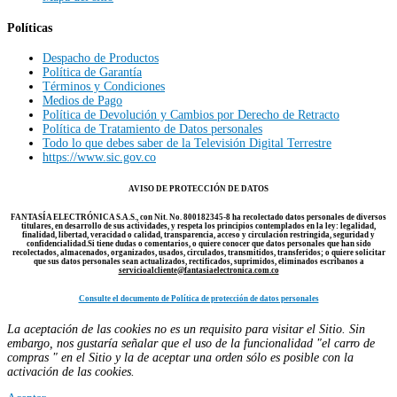
Políticas
Despacho de Productos
Política de Garantía
Términos y Condiciones
Medios de Pago
Política de Devolución y Cambios por Derecho de Retracto
Política de Tratamiento de Datos personales
Todo lo que debes saber de la Televisión Digital Terrestre
https://www.sic.gov.co
AVISO DE PROTECCIÓN DE DATOS
FANTASÍA ELECTRÓNICA S.A.S.
, con Nit. No. 800182345-8 ha recolectado datos personales de diversos
titulares, en desarrollo de sus actividades, y respeta los principios contemplados en la ley:
legalidad,
finalidad, libertad, veracidad o calidad, transparencia, acceso y circulación restringida, seguridad y
confidencialidad.
Si tiene dudas o comentarios, o quiere conocer que datos personales que han sido
recolectados, almacenados, organizados, usados, circulados, transmitidos, transferidos; o quiere solicitar
que sus datos personales sean actualizados, rectificados, suprimidos, eliminados escríbanos a
servicioalcliente@fantasiaelectronica.com.co
Consulte el documento de Política de protección de datos personales
La aceptación de las cookies no es un requisito para visitar el Sitio. Sin
embargo, nos gustaría señalar que el uso de la funcionalidad "el carro de
compras " en el Sitio y la de aceptar una orden sólo es posible con la
activación de las cookies.