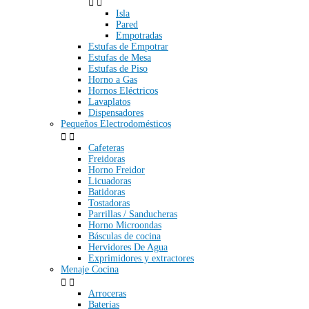


Isla
Pared
Empotradas
Estufas de Empotrar
Estufas de Mesa
Estufas de Piso
Horno a Gas
Hornos Eléctricos
Lavaplatos
Dispensadores
Pequeños Electrodomésticos


Cafeteras
Freidoras
Horno Freidor
Licuadoras
Batidoras
Tostadoras
Parrillas / Sanducheras
Horno Microondas
Básculas de cocina
Hervidores De Agua
Exprimidores y extractores
Menaje Cocina


Arroceras
Baterias