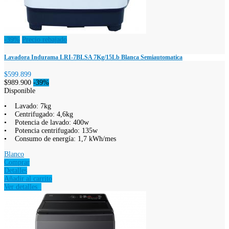
-39%
Precio rebajado
Lavadora Indurama LRI-7BLSA 7Kg/15Lb Blanca Semiautomatica
$599.899
$989.900
-39%
Disponible
• Lavado: 7kg
• Centrifugado: 4,6kg
• Potencia de lavado: 400w
• Potencia centrifugado: 135w
• Consumo de energía: 1,7 kWh/mes
Blanco
Comprar
Detalles
Añadir al carrito
Ver detalles