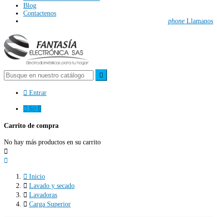
Blog
Contactenos
phone
Llamanos


Entrar

$0
0
Carrito de compra
No hay más productos en su carrito



Inicio

Lavado y secado

Lavadoras

Carga Superior