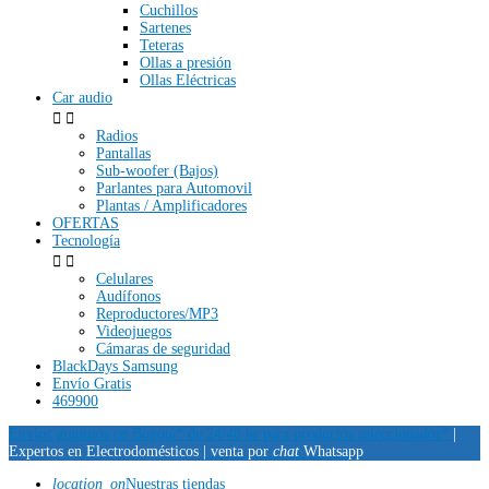
Cuchillos
Sartenes
Teteras
Ollas a presión
Ollas Eléctricas
Car audio


Radios
Pantallas
Sub-woofer (Bajos)
Parlantes para Automovil
Plantas / Amplificadores
OFERTAS
Tecnología


Celulares
Audífonos
Reproductores/MP3
Videojuegos
Cámaras de seguridad
BlackDays Samsung
Envío Gratis
469900
Envíos gratuitos en Bogotá* de 24/48 hr para productos seleccionados*
|
Expertos en Electrodomésticos |
venta por
chat
Whatsapp
location_on
Nuestras tiendas