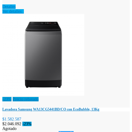
Detalles
Ver detalles
-23%
Precio rebajado
Lavadora Samsung WA13CG5441BD/CO con EcoBubble, 13Kg
$1.582.587
$2.046.092
-23%
Agotado