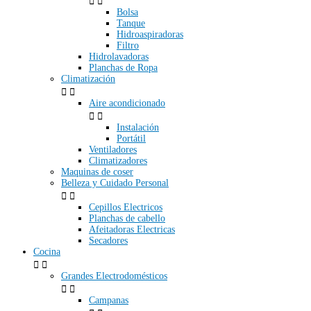


Bolsa
Tanque
Hidroaspiradoras
Filtro
Hidrolavadoras
Planchas de Ropa
Climatización


Aire acondicionado


Instalación
Portátil
Ventiladores
Climatizadores
Maquinas de coser
Belleza y Cuidado Personal


Cepillos Electricos
Planchas de cabello
Afeitadoras Electricas
Secadores
Cocina


Grandes Electrodomésticos


Campanas