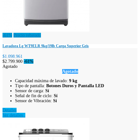
-61%
Precio rebajado
Lavadora Lg WT9ELR 9kg/19lb Carga Superior Gris
$1.098.961
$2.799.900
-61%
Agotado
Agotado
Capacidad máxima de lavado:
9 kg
​Tipo de pantalla:
Botones Duros y Pantalla LED
Sensor de carga:
Sí
Señal de fin de ciclo:
Sí
Sensor de Vibración:
Sí
Detalles
Ver detalles