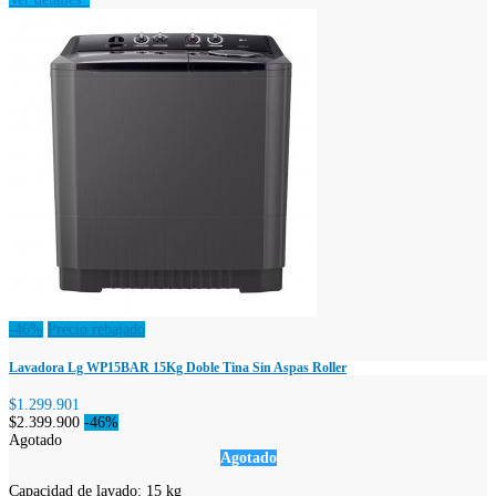
-46%
Precio rebajado
Lavadora Lg WP15BAR 15Kg Doble Tina Sin Aspas Roller
$1.299.901
$2.399.900
-46%
Agotado
Agotado
Capacidad de lavado: 15 kg