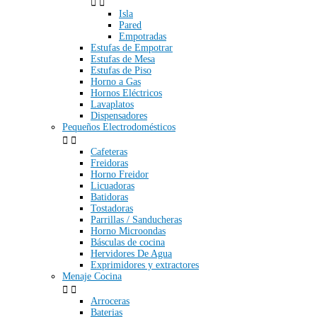


Isla
Pared
Empotradas
Estufas de Empotrar
Estufas de Mesa
Estufas de Piso
Horno a Gas
Hornos Eléctricos
Lavaplatos
Dispensadores
Pequeños Electrodomésticos


Cafeteras
Freidoras
Horno Freidor
Licuadoras
Batidoras
Tostadoras
Parrillas / Sanducheras
Horno Microondas
Básculas de cocina
Hervidores De Agua
Exprimidores y extractores
Menaje Cocina


Arroceras
Baterias