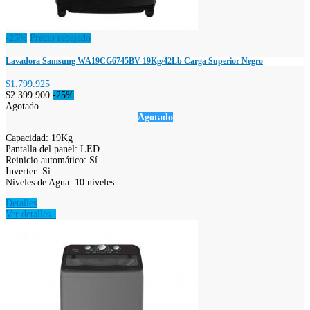
-25%
Precio rebajado
Lavadora Samsung WA19CG6745BV 19Kg/42Lb Carga Superior Negro
$1.799.925
$2.399.900
-25%
Agotado
Agotado
Capacidad: 19Kg
Pantalla del panel: LED
Reinicio automático: Sí
Inverter: Si
Niveles de Agua: 10 niveles
Detalles
Ver detalles