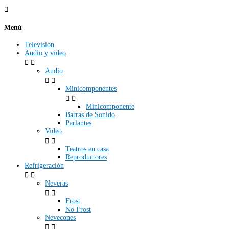

Menú
Televisión
Audio y video


Audio


Minicomponentes


Minicomponente
Barras de Sonido
Parlantes
Video


Teatros en casa
Reproductores
Refrigeración


Neveras


Frost
No Frost
Nevecones

