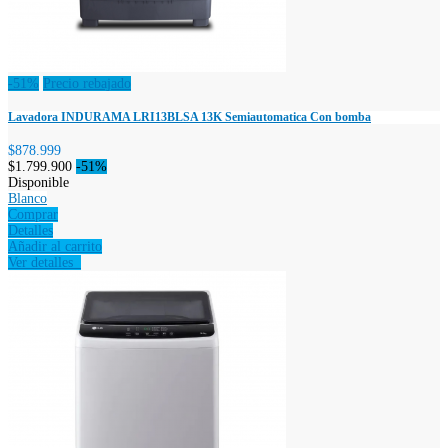
-51%
Precio rebajado
Lavadora INDURAMA LRI13BLSA 13K Semiautomatica Con bomba
$878.999
$1.799.900
-51%
Disponible
Blanco
Comprar
Detalles
Añadir al carrito
Ver detalles