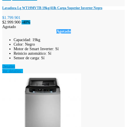
Lavadora Lg WT19MVTB 19kg/41lb Carga Superior Inverter Negro
$1.799.901
$2.999.900
-40%
Agotado
Agotado
Capacidad: 19kg
Color: Negro
Motor de Smart Inverter: Sí
Reinicio automático: Sí
Sensor de carga: Sí
Detalles
Ver detalles