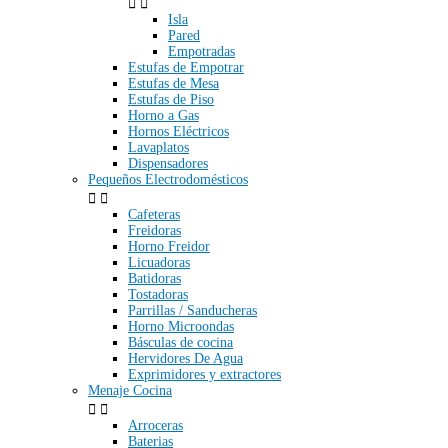


Isla
Pared
Empotradas
Estufas de Empotrar
Estufas de Mesa
Estufas de Piso
Horno a Gas
Hornos Eléctricos
Lavaplatos
Dispensadores
Pequeños Electrodomésticos


Cafeteras
Freidoras
Horno Freidor
Licuadoras
Batidoras
Tostadoras
Parrillas / Sanducheras
Horno Microondas
Básculas de cocina
Hervidores De Agua
Exprimidores y extractores
Menaje Cocina


Arroceras
Baterias