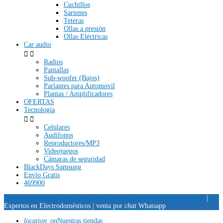
Cuchillos
Sartenes
Teteras
Ollas a presión
Ollas Eléctricas
Car audio


Radios
Pantallas
Sub-woofer (Bajos)
Parlantes para Automovil
Plantas / Amplificadores
OFERTAS
Tecnología


Celulares
Audífonos
Reproductores/MP3
Videojuegos
Cámaras de seguridad
BlackDays Samsung
Envío Gratis
469900
Envíos gratuitos en Bogotá* de 24/48 hr para productos seleccionados*
|
Expertos en Electrodomésticos |
venta por
chat
Whatsapp
location_on
Nuestras tiendas