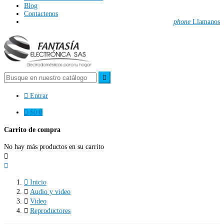
Blog
Contactenos
phone
Llamanos


Entrar

$0
0
Carrito de compra
No hay más productos en su carrito



Inicio

Audio y video

Video

Reproductores