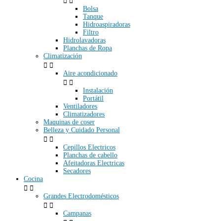


Bolsa
Tanque
Hidroaspiradoras
Filtro
Hidrolavadoras
Planchas de Ropa
Climatización


Aire acondicionado


Instalación
Portátil
Ventiladores
Climatizadores
Maquinas de coser
Belleza y Cuidado Personal


Cepillos Electricos
Planchas de cabello
Afeitadoras Electricas
Secadores
Cocina


Grandes Electrodomésticos


Campanas