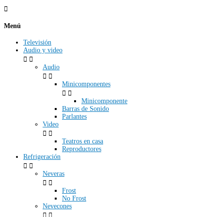

Menú
Televisión
Audio y video


Audio


Minicomponentes


Minicomponente
Barras de Sonido
Parlantes
Video


Teatros en casa
Reproductores
Refrigeración


Neveras


Frost
No Frost
Nevecones

