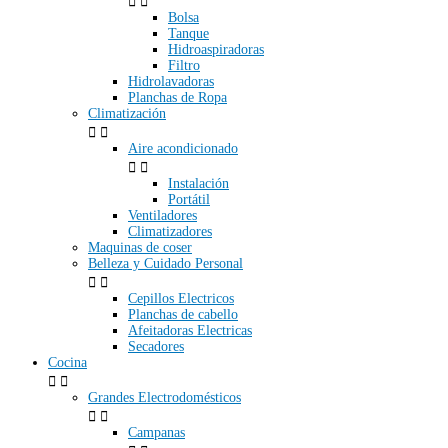


Bolsa
Tanque
Hidroaspiradoras
Filtro
Hidrolavadoras
Planchas de Ropa
Climatización


Aire acondicionado


Instalación
Portátil
Ventiladores
Climatizadores
Maquinas de coser
Belleza y Cuidado Personal


Cepillos Electricos
Planchas de cabello
Afeitadoras Electricas
Secadores
Cocina


Grandes Electrodomésticos


Campanas