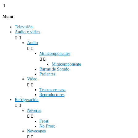

Menú
Televisión
Audio y video


Audio


Minicomponentes


Minicomponente
Barras de Sonido
Parlantes
Video


Teatros en casa
Reproductores
Refrigeración


Neveras


Frost
No Frost
Nevecones

