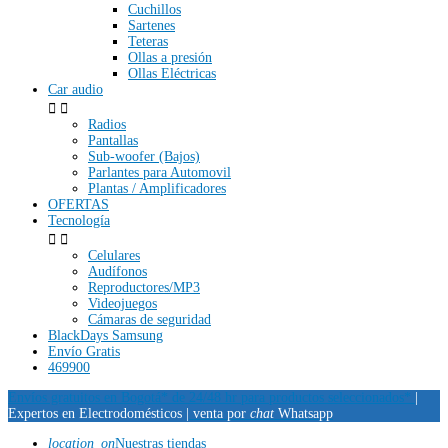
Cuchillos
Sartenes
Teteras
Ollas a presión
Ollas Eléctricas
Car audio


Radios
Pantallas
Sub-woofer (Bajos)
Parlantes para Automovil
Plantas / Amplificadores
OFERTAS
Tecnología


Celulares
Audífonos
Reproductores/MP3
Videojuegos
Cámaras de seguridad
BlackDays Samsung
Envío Gratis
469900
Envíos gratuitos en Bogotá* de 24/48 hr para productos seleccionados*
|
Expertos en Electrodomésticos |
venta por
chat
Whatsapp
location_on
Nuestras tiendas