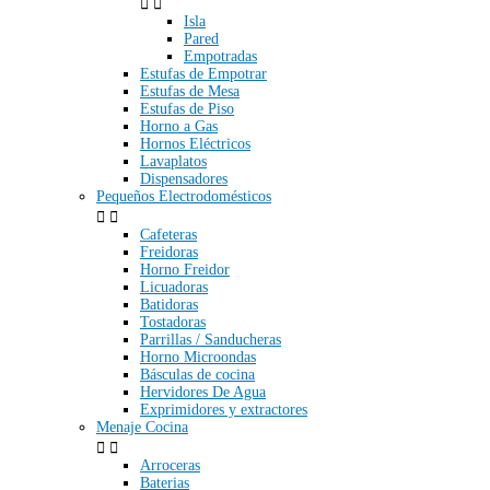


Isla
Pared
Empotradas
Estufas de Empotrar
Estufas de Mesa
Estufas de Piso
Horno a Gas
Hornos Eléctricos
Lavaplatos
Dispensadores
Pequeños Electrodomésticos


Cafeteras
Freidoras
Horno Freidor
Licuadoras
Batidoras
Tostadoras
Parrillas / Sanducheras
Horno Microondas
Básculas de cocina
Hervidores De Agua
Exprimidores y extractores
Menaje Cocina


Arroceras
Baterias