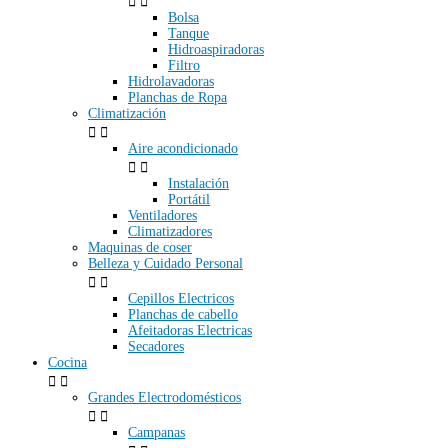


Bolsa
Tanque
Hidroaspiradoras
Filtro
Hidrolavadoras
Planchas de Ropa
Climatización


Aire acondicionado


Instalación
Portátil
Ventiladores
Climatizadores
Maquinas de coser
Belleza y Cuidado Personal


Cepillos Electricos
Planchas de cabello
Afeitadoras Electricas
Secadores
Cocina


Grandes Electrodomésticos


Campanas