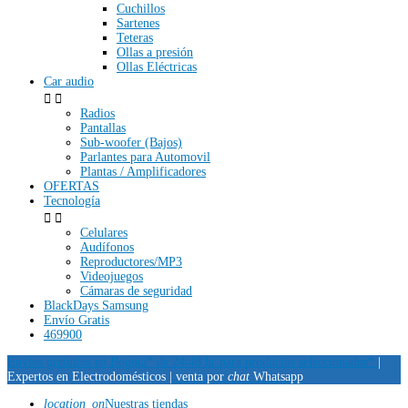
Cuchillos
Sartenes
Teteras
Ollas a presión
Ollas Eléctricas
Car audio


Radios
Pantallas
Sub-woofer (Bajos)
Parlantes para Automovil
Plantas / Amplificadores
OFERTAS
Tecnología


Celulares
Audífonos
Reproductores/MP3
Videojuegos
Cámaras de seguridad
BlackDays Samsung
Envío Gratis
469900
Envíos gratuitos en Bogotá* de 24/48 hr para productos seleccionados*
|
Expertos en Electrodomésticos |
venta por
chat
Whatsapp
location_on
Nuestras tiendas