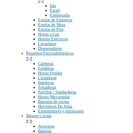


Isla
Pared
Empotradas
Estufas de Empotrar
Estufas de Mesa
Estufas de Piso
Horno a Gas
Hornos Eléctricos
Lavaplatos
Dispensadores
Pequeños Electrodomésticos


Cafeteras
Freidoras
Horno Freidor
Licuadoras
Batidoras
Tostadoras
Parrillas / Sanducheras
Horno Microondas
Básculas de cocina
Hervidores De Agua
Exprimidores y extractores
Menaje Cocina


Arroceras
Baterias