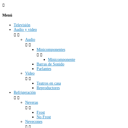

Menú
Televisión
Audio y video


Audio


Minicomponentes


Minicomponente
Barras de Sonido
Parlantes
Video


Teatros en casa
Reproductores
Refrigeración


Neveras


Frost
No Frost
Nevecones

