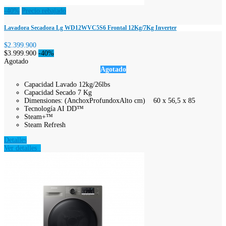
-40%
Precio rebajado
Lavadora Secadora Lg WD12WVC5S6 Frontal 12Kg/7Kg Inverter
$2.399.900
$3.999.900
-40%
Agotado
Agotado
Capacidad Lavado 12kg/26lbs
Capacidad Secado 7 Kg
Dimensiones: (AnchoxProfundoxAlto cm) 60 x 56,5 x 85
Tecnología AI DD™
Steam+™
Steam Refresh
Detalles
Ver detalles