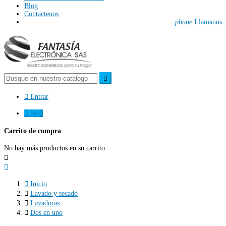
Blog
Contactenos
phone
Llamanos


Entrar

$0
0
Carrito de compra
No hay más productos en su carrito



Inicio

Lavado y secado

Lavadoras

Dos en uno