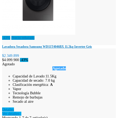
-43%
Precio rebajado
Lavadora Secadora Samsung WD11T4046BX 11.5kg Inverter Gris
$2.349.899
$4.099.900
-43%
Agotado
Agotado
Capacidad de Lavado:11.5Kg
Capacidad de secado: 7.0 kg
Clasificación energética:
A
Vapor
Tecnología Bubble
Remojo de burbujas
Secado al aire
Detalles
Ver detalles
Mostrando 1-7 de 7 artículo(s)