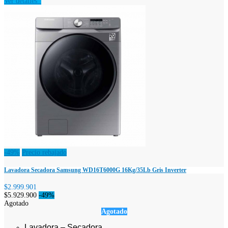
Ver detalles
-49%
Precio rebajado
Lavadora Secadora Samsung WD16T6000G 16Kg/35Lb Gris Inverter
$2.999.901
$5.929.900
-49%
Agotado
Agotado
Lavadora – Secadora