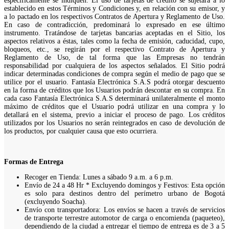
específicamente se indiquen. El uso de tarjetas de crédito se sujetará a lo
establecido en estos Términos y Condiciones y, en relación con su emisor, y
a lo pactado en los respectivos Contratos de Apertura y Reglamento de Uso.
En caso de contradicción, predominará lo expresado en ese último
instrumento. Tratándose de tarjetas bancarias aceptadas en el Sitio, los
aspectos relativos a éstas, tales como la fecha de emisión, caducidad, cupo,
bloqueos, etc., se regirán por el respectivo Contrato de Apertura y
Reglamento de Uso, de tal forma que las Empresas no tendrán
responsabilidad por cualquiera de los aspectos señalados. El Sitio podrá
indicar determinadas condiciones de compra según el medio de pago que se
utilice por el usuario. Fantasía Electrónica S.A.S podrá otorgar descuento
en la forma de créditos que los Usuarios podrán descontar en su compra. En
cada caso Fantasía Electrónica S.A.S determinará unilateralmente el monto
máximo de créditos que el Usuario podrá utilizar en una compra y lo
detallará en el sistema, previo a iniciar el proceso de pago. Los créditos
utilizados por los Usuarios no serán reintegrados en caso de devolución de
los productos, por cualquier causa que esto ocurriera.
Formas de Entrega
Recoger en Tienda: Lunes a sábado 9 a.m. a 6 p.m.
Envío de 24 a 48 Hr * Excluyendo domingos y Festivos: Esta opción
es solo para destinos dentro del perímetro urbano de Bogotá
(excluyendo Soacha).
Envío con transportadora: Los envíos se hacen a través de servicios
de transporte terrestre automotor de carga o encomienda (paqueteo),
dependiendo de la ciudad a entregar el tiempo de entrega es de 3 a 5