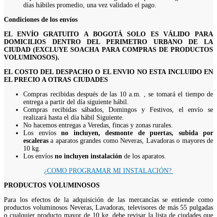
días hábiles promedio, una vez validado el pago.
Condiciones de los envíos
EL ENVÍO GRATUITO A BOGOTÁ SOLO ES VÁLIDO PARA
DOMICILIOS DENTRO DEL PERIMETRO URBANO DE LA
CIUDAD (EXCLUYE SOACHA PARA COMPRAS DE PRODUCTOS
VOLUMINOSOS).
EL COSTO DEL DESPACHO O EL ENVIO NO ESTA INCLUIDO EN
EL PRECIO A OTRAS CIUDADES
Compras recibidas después de las 10 a.m. , se tomará el tiempo de
entrega a partir del día siguiente hábil.
Compras recibidas sábados, Domingos y Festivos, el envío se
realizará hasta el día hábil Siguiente.
No hacemos entregas a Veredas, fincas y zonas rurales.
Los envíos
no incluyen, desmonte de puertas, subida por
escaleras
a aparatos grandes como Neveras, Lavadoras o mayores de
10 kg.
Los envíos
no incluyen instalación
de los aparatos.
¿COMO PROGRAMAR MI INSTALACIÓN?
PRODUCTOS VOLUMINOSOS
Para los efectos de la adquisición de las mercancías se entiende como
productos voluminosos Neveras, Lavadoras, televisores de más 55 pulgadas
o cualquier producto mayor de 10 kg, debe revisar la lista de ciudades que