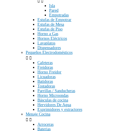


Isla
Pared
Empotradas
Estufas de Empotrar
Estufas de Mesa
Estufas de Piso
Horno a Gas
Hornos Eléctricos
Lavaplatos
Dispensadores
Pequeños Electrodomésticos


Cafeteras
Freidoras
Horno Freidor
Licuadoras
Batidoras
Tostadoras
Parrillas / Sanducheras
Horno Microondas
Básculas de cocina
Hervidores De Agua
Exprimidores y extractores
Menaje Cocina


Arroceras
Baterias