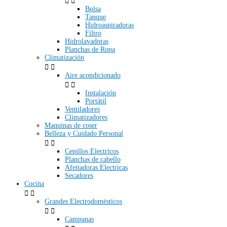


Bolsa
Tanque
Hidroaspiradoras
Filtro
Hidrolavadoras
Planchas de Ropa
Climatización


Aire acondicionado


Instalación
Portátil
Ventiladores
Climatizadores
Maquinas de coser
Belleza y Cuidado Personal


Cepillos Electricos
Planchas de cabello
Afeitadoras Electricas
Secadores
Cocina


Grandes Electrodomésticos


Campanas