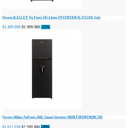
Nevera KALLEY No Frost 245 Litros INVERTER K-NT245L Gris
$1.499.899
$1.999.900
-25%
Nevera Midea NoFrost 266L Smart Inverter MDRT385MTM28COD
$1.611.938
$2.599.900
-38%