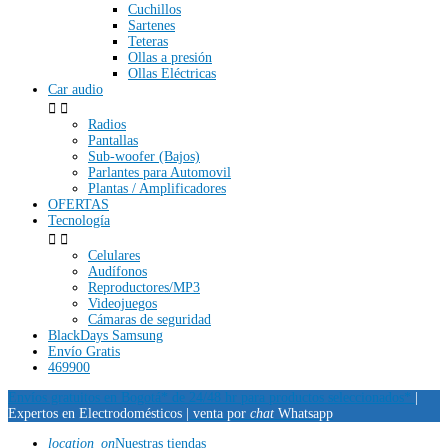
Cuchillos
Sartenes
Teteras
Ollas a presión
Ollas Eléctricas
Car audio


Radios
Pantallas
Sub-woofer (Bajos)
Parlantes para Automovil
Plantas / Amplificadores
OFERTAS
Tecnología


Celulares
Audífonos
Reproductores/MP3
Videojuegos
Cámaras de seguridad
BlackDays Samsung
Envío Gratis
469900
Envíos gratuitos en Bogotá* de 24/48 hr para productos seleccionados*
|
Expertos en Electrodomésticos |
venta por
chat
Whatsapp
location_on
Nuestras tiendas