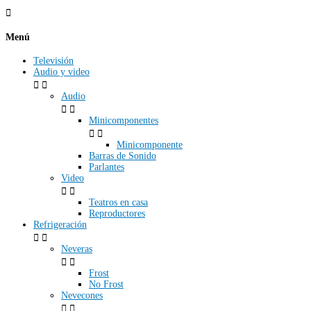

Menú
Televisión
Audio y video


Audio


Minicomponentes


Minicomponente
Barras de Sonido
Parlantes
Video


Teatros en casa
Reproductores
Refrigeración


Neveras


Frost
No Frost
Nevecones

