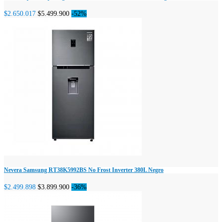
$2.650.017
$5.499.900
-52%
Nevera Samsung RT38K5992BS No Frost Inverter 380L Negro
$2.499.898
$3.899.900
-36%