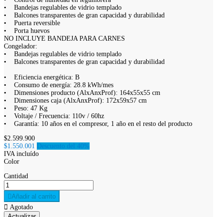
• Bandejas regulables de vidrio templado
• Balcones transparentes de gran capacidad y durabilidad
• Puerta reversible
• Porta huevos
NO INCLUYE BANDEJA PARA CARNES
Congelador:
• Bandejas regulables de vidrio templado
• Balcones transparentes de gran capacidad y durabilidad
• Eficiencia energética: B
• Consumo de energía: 28.8 kWh/mes
• Dimensiones producto (AlxAnxProf): 164x55x55 cm
• Dimensiones caja (AlxAnxProf): 172x59x57 cm
• Peso: 47 Kg
• Voltaje / Frecuencia: 110v / 60hz
• Garantía: 10 años en el compresor, 1 año en el resto del producto
$2.599.900
$1.550.001
Descuento del 40%
IVA incluído
Color
Cantidad

Añadir al carrito

Agotado