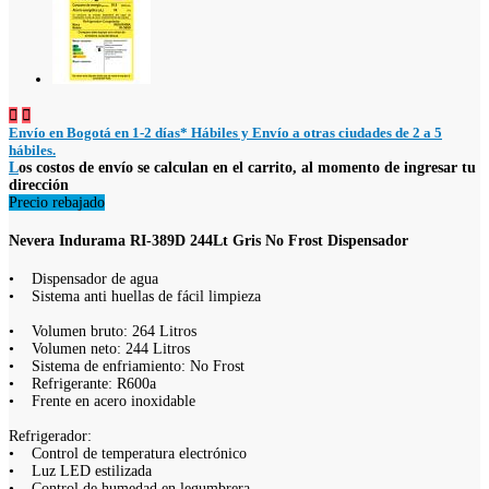


Envío en Bogotá en 1-2 días* Hábiles y
Envío a otras ciudades de 2 a 5
hábiles.
L
os costos de envío se calculan en el carrito, al momento de ingresar tu
dirección
Precio rebajado
Nevera Indurama RI-389D 244Lt Gris No Frost Dispensador
• Dispensador de agua
• Sistema anti huellas de fácil limpieza
• Volumen bruto: 264 Litros
• Volumen neto: 244 Litros
• Sistema de enfriamiento: No Frost
• Refrigerante: R600a
• Frente en acero inoxidable
Refrigerador:
• Control de temperatura electrónico
• Luz LED estilizada
• Control de humedad en legumbrera