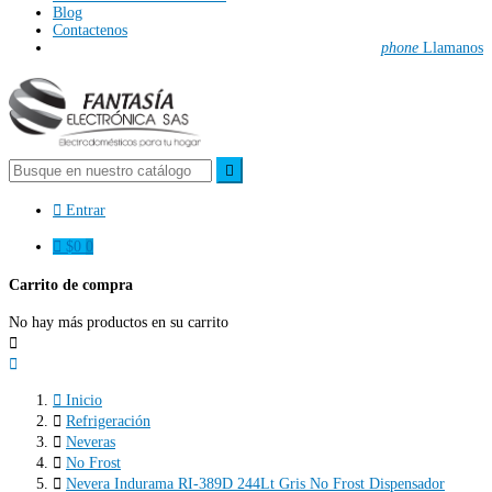
Blog
Contactenos
phone
Llamanos


Entrar

$0
0
Carrito de compra
No hay más productos en su carrito



Inicio

Refrigeración

Neveras

No Frost

Nevera Indurama RI-389D 244Lt Gris No Frost Dispensador