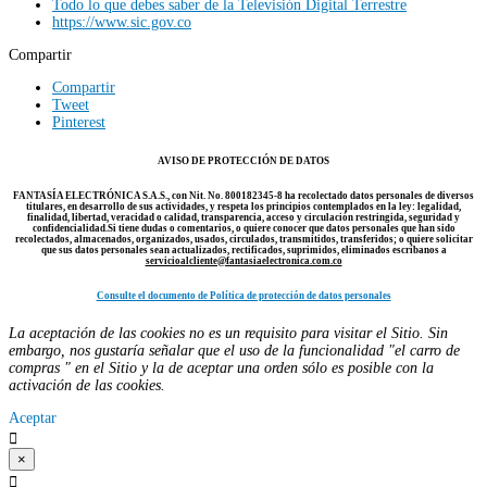
Todo lo que debes saber de la Televisión Digital Terrestre
https://www.sic.gov.co
Compartir
Compartir
Tweet
Pinterest
AVISO DE PROTECCIÓN DE DATOS
FANTASÍA ELECTRÓNICA S.A.S.
, con Nit. No. 800182345-8 ha recolectado datos personales de diversos
titulares, en desarrollo de sus actividades, y respeta los principios contemplados en la ley:
legalidad,
finalidad, libertad, veracidad o calidad, transparencia, acceso y circulación restringida, seguridad y
confidencialidad.
Si tiene dudas o comentarios, o quiere conocer que datos personales que han sido
recolectados, almacenados, organizados, usados, circulados, transmitidos, transferidos; o quiere solicitar
que sus datos personales sean actualizados, rectificados, suprimidos, eliminados escríbanos a
servicioalcliente@fantasiaelectronica.com.co
Consulte el documento de Política de protección de datos personales
La aceptación de las cookies no es un requisito para visitar el Sitio. Sin
embargo, nos gustaría señalar que el uso de la funcionalidad "el carro de
compras " en el Sitio y la de aceptar una orden sólo es posible con la
activación de las cookies.
Aceptar

×
